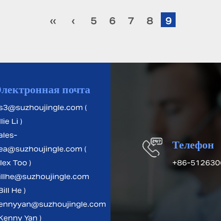
‹‹
‹
5
6
7
8
9
лектронная почта
s3@suzhoujingle.com (
lie Li )
ales-
Телефон
ea@suzhoujingle.com (
lex Too )
+86-512630
illhe@suzhoujingle.com
Bill He )
ennyyan@suzhoujingle.com
 Kenny Yan )