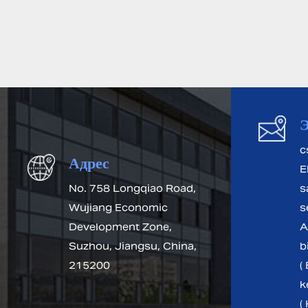
Э
c
Адрес
El
No. 758 Longqiao Road,
s
Wujiang Economic
s
Development Zone,
A
Suzhou, Jiangsu, China,
b
215200
( 
k
(