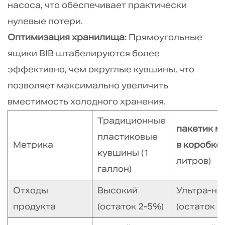
1.
насоса, что обеспечивает практически
Отличается
нулевые потери.
ли
Оптимизация хранилища:
Прямоугольные
вкус
ящики BIB штабелируются более
молока
в
эффективно, чем округлые кувшины, что
пакете
позволяет максимально увеличить
в
вместимость холодного хранения.
коробке?
Традиционные
5.1.2
пакетик м
2.
пластиковые
Метрика
в коробке
Трудно
кувшины (1
литров)
ли
галлон)
чистить
дозирующее
Отходы
Высокий
Ультра-ни
оборудование?
продукта
(остаток 2-5%)
(остаток <
5.1.3