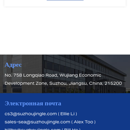
Адрес
No. 758 Longqiao Road, Wujiang Economic
Development Zone, Suzhou, Jiangsu, China, 215200
Электронная почта
cs3@suzhoujingle.com ( Ellie Li )
sales-sea@suzhoujingle.com ( Alex Too )