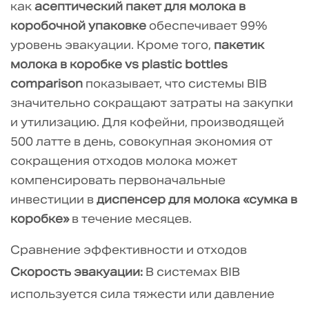
как
асептический пакет для молока в
решения:
коробочной упаковке
обеспечивает 99%
заполнение
уровень эвакуации. Кроме того,
пакетик
и
молока в коробке vs plastic bottles
дозирование
comparison
показывает, что системы BIB
5
значительно сокращают затраты на закупки
Заключение:
и утилизацию. Для кофейни, производящей
Будущее
молочной
500 латте в день, совокупная экономия от
логистики
сокращения отходов молока может
кафе
компенсировать первоначальные
5.1
инвестиции в
диспенсер для молока «сумка в
Часто
коробке»
в течение месяцев.
задаваемые
Сравнение эффективности и отходов
вопросы
(FAQ)
Скорость эвакуации:
В системах BIB
5.1.1
используется сила тяжести или давление