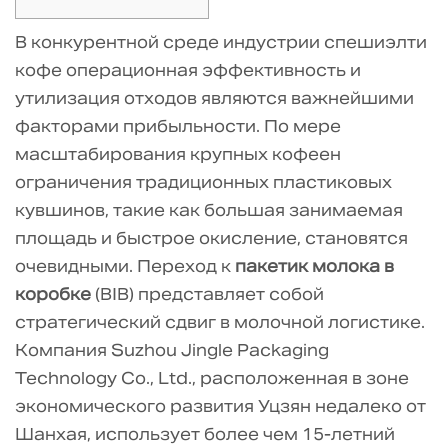
1
В конкурентной среде индустрии спешиэлти
Общая
кофе операционная эффективность и
стоимость
утилизация отходов являются важнейшими
владения:
факторами прибыльности. По мере
BIB
масштабирования крупных кофеен
против
ограничения традиционных пластиковых
традиционных
пластиковых
кувшинов, такие как большая занимаемая
кувшинов
площадь и быстрое окисление, становятся
1.1
очевидными. Переход к
пакетик молока в
Сравнение
коробке
(BIB) представляет собой
эффективности
стратегический сдвиг в молочной логистике.
и
Компания Suzhou Jingle Packaging
отходов
Technology Co., Ltd., расположенная в зоне
2
экономического развития Уцзян недалеко от
Продление
Шанхая, использует более чем 15-летний