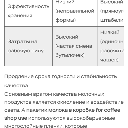
Низкий
Высокий
3.
Эффективность
Каков
(неправильной
(прямоуго
хранения
стандартный
формы)
штабелир
размер
Низкий
кофейни?
Высокий
Затраты на
5.1.4
(одиночны
(частая смена
4.
рабочую силу
рассчитан
бутылочек)
Могу
чашек)
ли
я
Продление срока годности и стабильность
использовать
качества
их
Основным врагом качества молочных
для
продуктов является окисление и воздействие
немолочного
света. А
пакетик молока в коробке for coffee
молока,
shop use
используются высокобарьерные
такого
многослойные пленки, которые
как