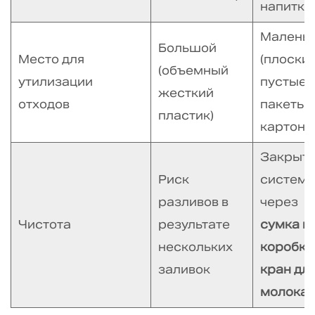
напитко
Малень
Большой
Место для
(плоски
(объемный
утилизации
пустые
жесткий
отходов
пакеты/
пластик)
картон)
Закрыт
Риск
система
разливов в
через
Чистота
результате
сумка в
нескольких
коробке
заливок
кран дл
молока