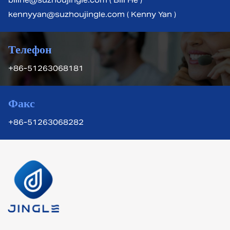
billhe@suzhoujingle.com ( Bill He )
kennyyan@suzhoujingle.com ( Kenny Yan )
Телефон
+86-51263068181
Факс
+86-51263068282