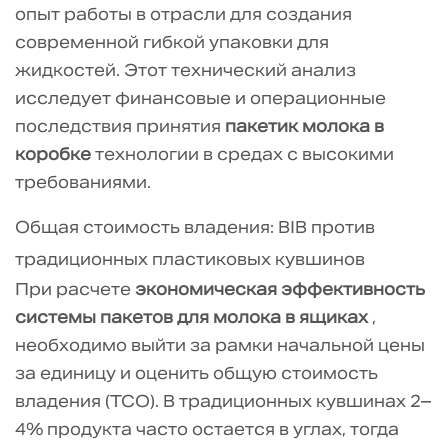
срока
опыт работы в отрасли для создания
годности
современной гибкой упаковки для
и
жидкостей. Этот технический анализ
стабильность
исследует финансовые и операционные
качества
последствия принятия
пакетик молока в
2.1
коробке
технологии в средах с высокими
Последовательность
требованиями.
технической
консервации
Общая стоимость владения: BIB против
3
традиционных пластиковых кувшинов
Логистическое
При расчете
экономическая эффективность
и
системы пакетов для молока в ящиках
,
экологическое
необходимо выйти за рамки начальной цены
воздействие
за единицу и оценить общую стоимость
4
владения (TCO). В традиционных кувшинах 2–
Внедрение
4% продукта часто остается в углах, тогда
правильного