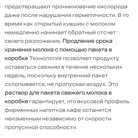
предотвращают проникновение кислорода
овсяное
или
даже после нарушения герметичности. В то
миндальное?
время как открытый кувшин с молоком
5.1.5
немедленно начинает обратный отсчет
5.
своего разложения,
Продление срока
Являются
хранения молока с помощью пакета в
ли
коробке
Технология позволяет продукту
пакеты
оставаться свежим в течение нескольких
не
недель, поскольку внутренний пакет
содержащими
схлопывается, не пропуская воздух. Это
BPA
раствор для пакета свежего молока в
и
коробке
гарантирует, что вкусовой профиль
безопасными
фирменных напитков кафе останется
для
неизменным независимо от скорости
пищевых
пропускной способности.
продуктов?