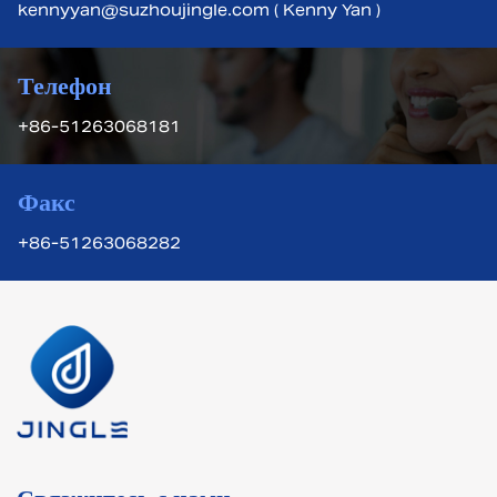
kennyyan@suzhoujingle.com ( Kenny Yan )
Телефон
+86-51263068181
Факс
+86-51263068282