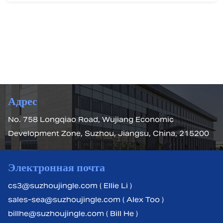
Адрес
No. 758 Longqiao Road, Wujiang Economic
Development Zone, Suzhou, Jiangsu, China, 215200
Электронная почта
cs3@suzhoujingle.com ( Ellie Li )
sales-sea@suzhoujingle.com ( Alex Too )
billhe@suzhoujingle.com ( Bill He )