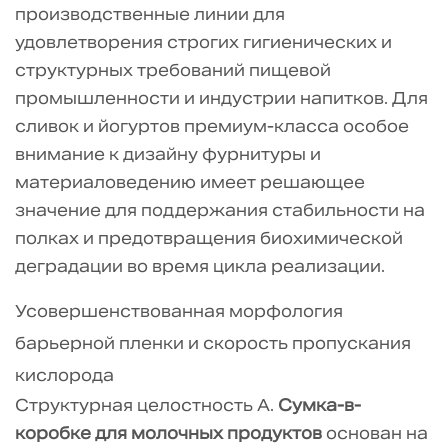
3
производственные линии для
Управление
удовлетворения строгих гигиенических и
вязкостью
структурных требований пищевой
при
промышленности и индустрии напитков. Для
раздаче
сливок и йогуртов премиум-класса особое
молочных
внимание к дизайну фурнитуры и
продуктов
материаловедению имеет решающее
с
значение для поддержания стабильности на
высоким
полках и предотвращения биохимической
содержанием
деградации во время цикла реализации.
белка
4
Усовершенствованная морфология
Параметры
барьерной пленки и скорость пропускания
механической
кислорода
прочности
Структурная целостность А.
Сумка-в-
и
коробке для молочных продуктов
основан на
прочности