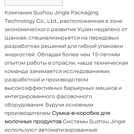
1
Компания Suzhou Jingle Packaging
Усовершенствованная
Technology Co., Ltd., расположенная в зоне
морфология
экономического развития Уцзян недалеко от
барьерной
Шанхая, специализируется на передовых
пленки
разработках решений для гибкой упаковки
и
жидкостей. Обладая более чем 15-летним
скорость
пропускания
опытом работы в отрасли, наша техническая
кислорода
команда занимается исследованиями,
2
разработкой и производством
Асептическая
высокоэффективных барьерных мешков и
конструкция
интегрированного фасовочного
арматуры
оборудования. Будучи основным
и
производителем
Сумка-в-коробке для
предотвращение
молочных продуктов
Системы Suzhou Jingle
микроутечек
используют автоматизированные