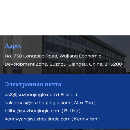
Адрес
No. 758 Longqiao Road, Wujiang Economic
Development Zone, Suzhou, Jiangsu, China, 215200
Электронная почта
cs3@suzhoujingle.com ( Ellie Li )
sales-sea@suzhoujingle.com ( Alex Too )
billhe@suzhoujingle.com ( Bill He )
kennyyan@suzhoujingle.com ( Kenny Yan )