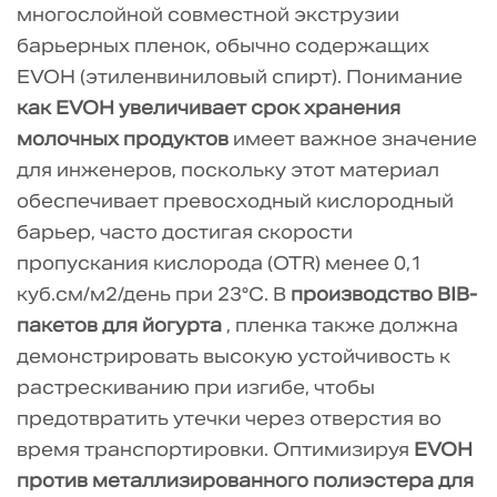
многослойной совместной экструзии
на
барьерных пленок, обычно содержащих
разрыв
EVOH (этиленвиниловый спирт). Понимание
5
Соответствие
как EVOH увеличивает срок хранения
экологическим
молочных продуктов
имеет важное значение
требованиям
для инженеров, поскольку этот материал
и
обеспечивает превосходный кислородный
экологичные
барьер, часто достигая скорости
материалы
пропускания кислорода (OTR) менее 0,1
для
куб.см/м2/день при 23°C. В
производство BIB-
установки
пакетов для йогурта
, пленка также должна
5.1
демонстрировать высокую устойчивость к
Индустриальный
растрескиванию при изгибе, чтобы
хардкор:
предотвратить утечки через отверстия во
часто
время транспортировки. Оптимизируя
EVOH
задаваемые
против металлизированного полиэстера для