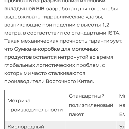
прочность на разрыв полиэтиленовых
вкладышей BIB
разработан для того, чтобы
выдерживать гидравлические удары,
возникающие при падении с высоты 1,2
метра, в соответствии со стандартами ISTA.
Такая механическая прочность гарантирует,
что
Сумка-в-коробке для молочных
продуктов
остается нетронутой во время
глобальных логистических проблем, с
которыми часто сталкиваются
производители Восточного Китая.
Стандартный
Мн
Метрика
полиэтиленовый
наг
производительности
пакет
EV
Кислородный
Уль